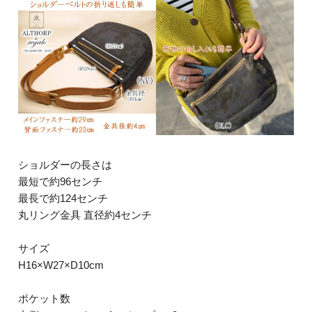
ショルダーの長さは
最短で約96センチ
最長で約124センチ
丸リング金具 直径約4センチ
サイズ
H16×W27×D10cm
ポケット数