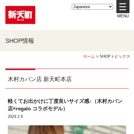
メ
ニ
MENU
ュ
ー
を
開
SHOP情報
く
ホーム
> SHOPトピックス
木村カバン店 新天町本店
軽くてお出かけに丁度良いサイズ感♪（木村カバン
店×regalo コラボモデル）
2024.2.9