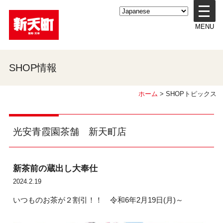
メ
ニ
MENU
ュ
ー
を
開
SHOP情報
く
ホーム
> SHOPトピックス
光安青霞園茶舗 新天町店
新茶前の蔵出し大奉仕
2024.2.19
いつものお茶が２割引！！ 令和6年2月19日(月)～