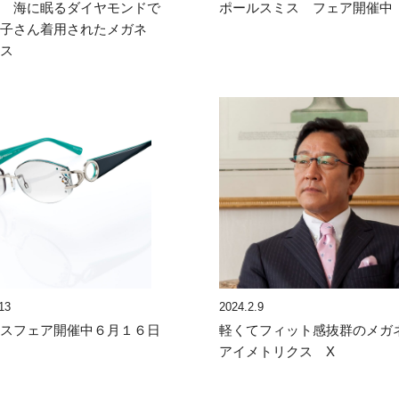
マ 海に眠るダイヤモンドで
ポールスミス フェア開催中
信子さん着用されたメガネ
リス
13
2024.2.9
リスフェア開催中６月１６日
軽くてフィット感抜群のメ
アイメトリクス X