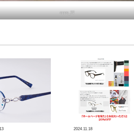
oppo_32
13
2024.11.18