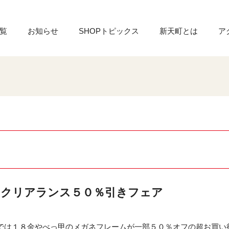
覧
お知らせ
SHOPトピックス
新天町とは
ア
 クリアランス５０％引きフェア
では１８金やべっ甲のメガネフレームが一部５０％オフの超お買い