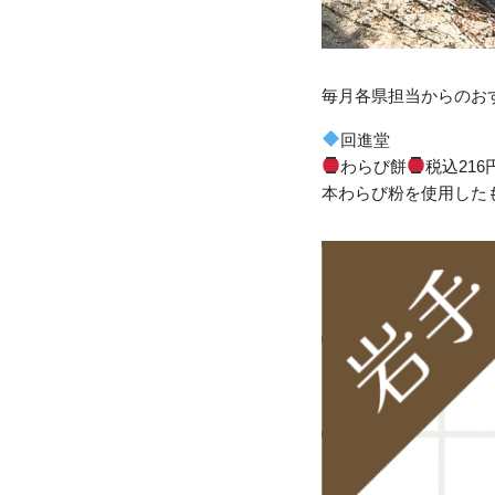
毎月各県担当からのお
回進堂
わらび餅
税込216
本わらび粉を使用した