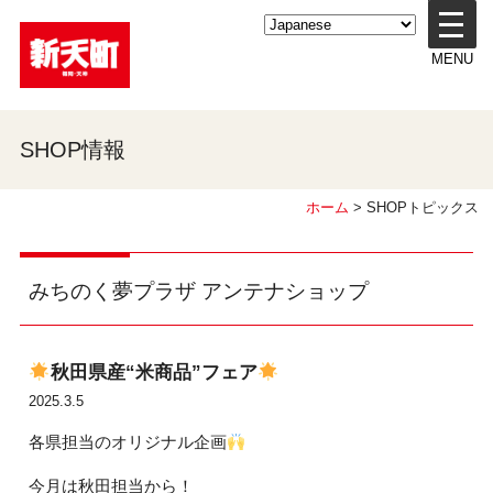
メ
ニ
MENU
ュ
ー
を
開
SHOP情報
く
ホーム
> SHOPトピックス
みちのく夢プラザ アンテナショップ
秋田県産“米商品”フェア
2025.3.5
各県担当のオリジナル企画
今月は秋田担当から！