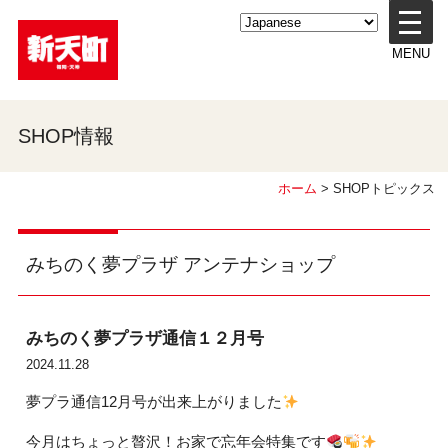
メ
ニ
MENU
ュ
ー
を
開
SHOP情報
く
ホーム
> SHOPトピックス
みちのく夢プラザ アンテナショップ
みちのく夢プラザ通信１２月号
2024.11.28
夢プラ通信12月号が出来上がりました
今月はちょっと贅沢！お家で忘年会特集です