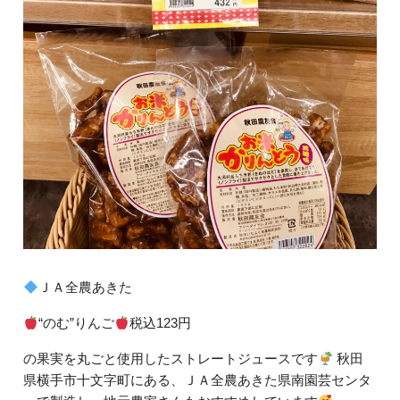
ＪＡ全農あきた
“のむ”りんご
税込123円
の果実を丸ごと使用したストレートジュースです
秋田
県横手市十文字町にある、ＪＡ全農あきた県南園芸センタ