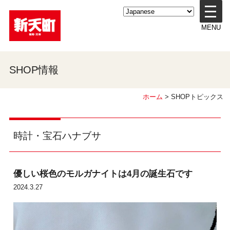
メ
ニ
MENU
ュ
ー
を
開
SHOP情報
く
ホーム
> SHOPトピックス
時計・宝石ハナブサ
優しい桜色のモルガナイトは4月の誕生石です
2024.3.27