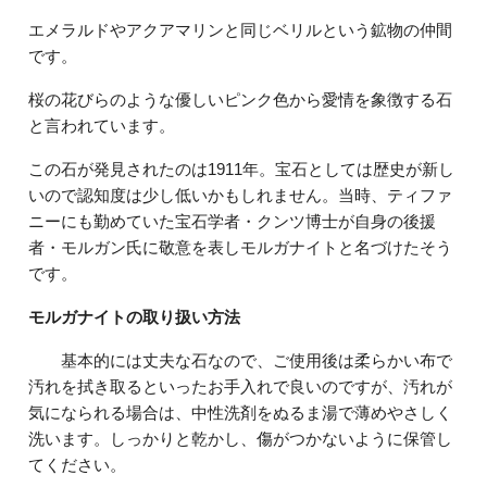
エメラルドやアクアマリンと同じベリルという鉱物の仲間
です。
桜の花びらのような優しいピンク色から愛情を象徴する石
と言われています。
この石が発見されたのは1911年。宝石としては歴史が新し
いので認知度は少し低いかもしれません。当時、ティファ
ニーにも勤めていた宝石学者・クンツ博士が自身の後援
者・モルガン氏に敬意を表しモルガナイトと名づけたそう
です。
モルガナイトの取り扱い方法
基本的には丈夫な石なので、ご使用後は柔らかい布で
汚れを拭き取るといったお手入れで良いのですが、汚れが
気になられる場合は、中性洗剤をぬるま湯で薄めやさしく
洗います。しっかりと乾かし、傷がつかないように保管し
てください。