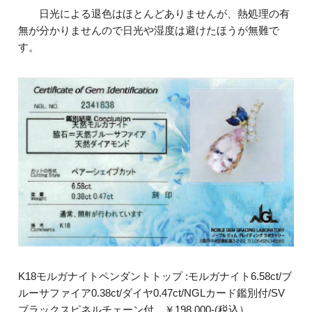
日光による退色はほとんどありませんが、熱処理の有
無が分かりませんので日光や湿度は避けたほうが無難で
す。
K18モルガナイトペンダントトップ :モルガナイト6.58ct/ブ
ルーサファイア0.38ct/ダイヤ0.47ct/NGLカード鑑別付/SV
ブラックスピネルチェーン付 ￥198,000-(税込）