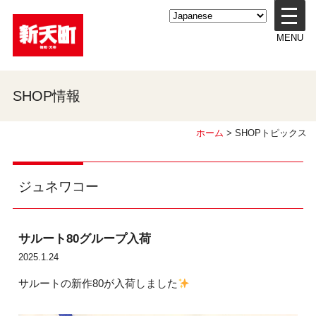
メ
ニ
MENU
ュ
ー
を
開
SHOP情報
く
ホーム
> SHOPトピックス
ジュネワコー
サルート80グループ入荷
2025.1.24
サルートの新作80が入荷しました