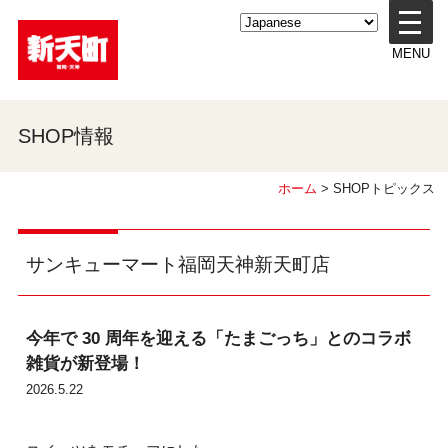
メ
ニ
MENU
ュ
ー
を
開
SHOP情報
く
ホーム
> SHOPトピックス
サンキューマート福岡天神新天町店
今年で 30 周年を迎える「たまごっち」とのコラボ
雑貨が新登場！
2026.5.22