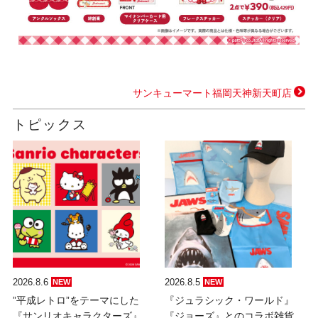
サンキューマート福岡天神新天町店
トピックス
2026.8.6
2026.8.5
NEW
NEW
”平成レトロ”をテーマにした
『ジュラシック・ワールド』
『サンリオキャラクターズ』
『ジョーズ』とのコラボ雑貨