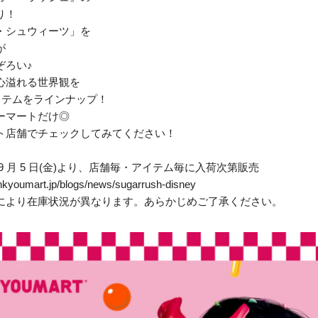
り！
・シュウィーツ」を
が
ぞろい♪
心溢れる世界観を
アイテムをラインナップ！
ーマートだけ◎
ト店舗でチェックしてみてください！
年 9 月 5 日(金)より、店舗毎・アイテム毎に入荷次第販売
oumart.jp/blogs/news/sugarrush-disney
により在庫状況が異なります。あらかじめご了承ください。