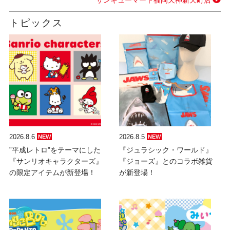
サンキューマート福岡天神新天町店
トピックス
2026.8.6
2026.8.5
NEW
NEW
”平成レトロ”をテーマにした
『ジュラシック・ワールド』
『サンリオキャラクターズ』
『ジョーズ』とのコラボ雑貨
の限定アイテムが新登場！
が新登場！