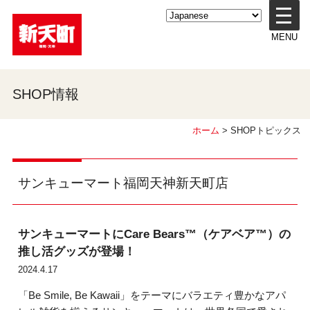
メ
ニ
MENU
ュ
ー
を
開
SHOP情報
く
ホーム
> SHOPトピックス
サンキューマート福岡天神新天町店
サンキューマートにCare Bears™（ケアベア™）の
推し活グッズが登場！
2024.4.17
「Be Smile, Be Kawaii」をテーマにバラエティ豊かなアパ