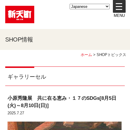
メ
ニ
MENU
ュ
ー
を
開
SHOP情報
く
ホーム
> SHOPトピックス
ギャラリーセル
小原秀隆展 共に在る恵み・１７のSDGs[8月5日
(火)～8月10日(日)]
2025.7.27