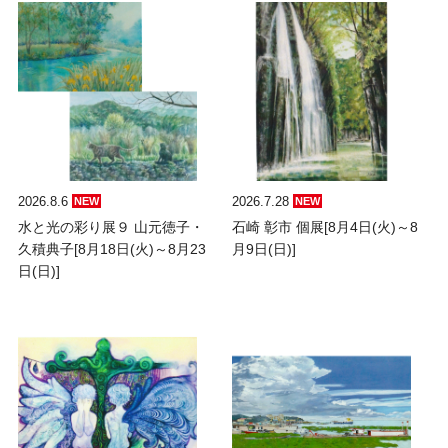
2026.8.6
2026.7.28
NEW
NEW
水と光の彩り展９ 山元徳子・
石崎 彰市 個展[8月4日(火)～8
久積典子[8月18日(火)～8月23
月9日(日)]
日(日)]