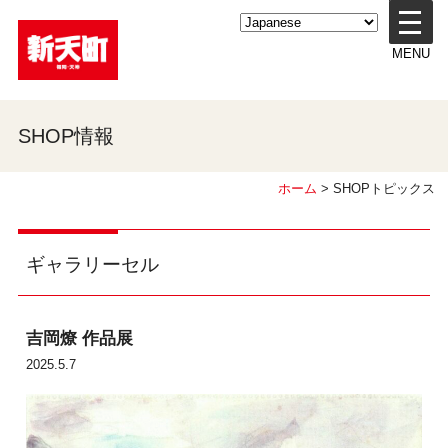
メ
ニ
MENU
ュ
ー
を
開
SHOP情報
く
ホーム
> SHOPトピックス
ギャラリーセル
吉岡燎 作品展
2025.5.7