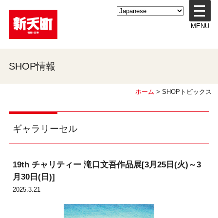
メ
ニ
MENU
ュ
ー
を
開
SHOP情報
く
ホーム
> SHOPトピックス
ギャラリーセル
19th チャリティー 滝口文吾作品展[3月25日(火)～3
月30日(日)]
2025.3.21