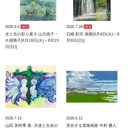
2026.8.6
2026.7.28
NEW
NEW
水と光の彩り展９ 山元徳子・
石崎 彰市 個展[8月4日(火)～8
久積典子[8月18日(火)～8月23
月9日(日)]
日(日)]
2026.7.13
2026.6.12
山田 美咲季 展 -天使と生命が
実在する冒険画家 中村 勝人