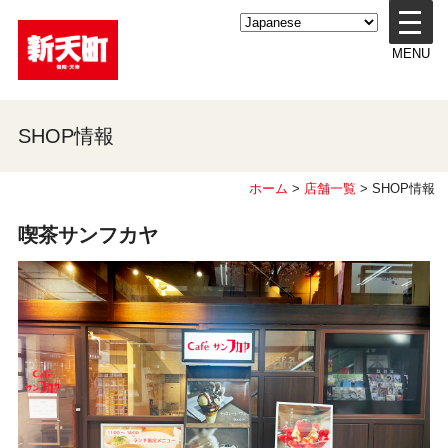
メ
ニ
MENU
ュ
ー
を
開
SHOP情報
く
ホーム
>
店舗一覧
> SHOP情報
喫茶サンフカヤ