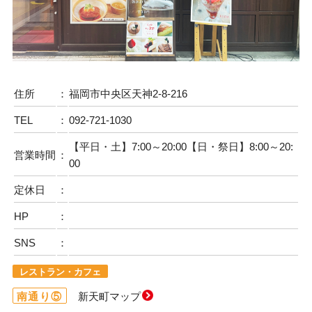
住所
：
福岡市中央区天神2-8-216
TEL
：
092-721-1030
【平日・土】7:00～20:00【日・祭日】8:00～20:
営業時間
：
00
定休日
：
HP
：
SNS
：
レストラン・カフェ
南通り⑤
新天町マップ