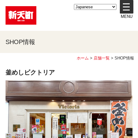
メ
ニ
MENU
ュ
ー
を
開
SHOP情報
く
ホーム
>
店舗一覧
> SHOP情報
釜めしビクトリア