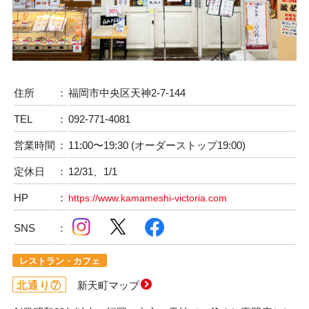
住所
：
福岡市中央区天神2-7-144
TEL
：
092-771-4081
営業時間
：
11:00〜19:30 (オーダーストップ19:00)
定休日
：
12/31、1/1
HP
：
https://www.kamameshi-victoria.com
SNS
：
レストラン・カフェ
北通り⑦
新天町マップ