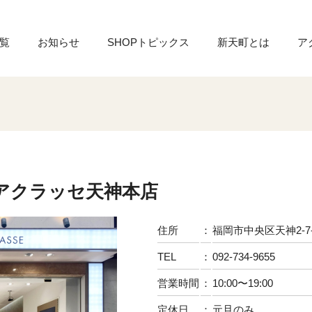
覧
お知らせ
SHOPトピックス
新天町とは
ア
アクラッセ天神本店
住所
：
福岡市中央区天神2-7-
TEL
：
092-734-9655
営業時間
：
10:00〜19:00
定休日
：
元旦のみ