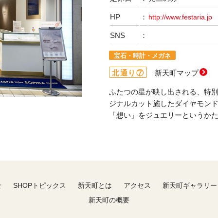
HP
：
http://www.festaria.jp
SNS
：
宝石・時計・メガネ
北通り⑦
新天町マップ
ふたつの星が映し出される、特別なダイ
ジナルカット施したダイヤモンドで、
「想い」をジュエリーというか
せ
SHOPトピックス
新天町とは
アクセス
新天町ギャラリー
新天町の概要