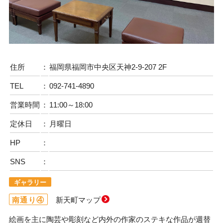
住所
：
福岡県福岡市中央区天神2-9-207 2F
TEL
：
092-741-4890
営業時間
：
11:00～18:00
定休日
：
月曜日
HP
：
SNS
：
ギャラリー
南通り④
新天町マップ
絵画を主に陶芸や彫刻など内外の作家のステキな作品が週替